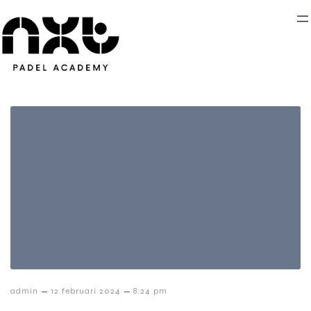
–
–
admin
12 februari 2024
8:24 pm