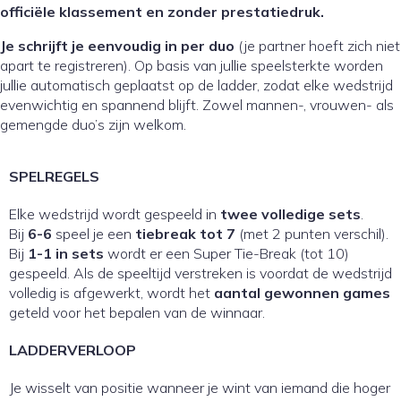
officiële klassement en zonder prestatiedruk.
Je schrijft je eenvoudig in per duo
(je partner hoeft zich niet
apart te registreren). Op basis van jullie speelsterkte worden
jullie automatisch geplaatst op de ladder, zodat elke wedstrijd
evenwichtig en spannend blijft. Zowel mannen-, vrouwen- als
gemengde duo’s zijn welkom.
SPELREGELS
Elke wedstrijd wordt gespeeld in
twee volledige sets
.
Bij
6-6
speel je een
tiebreak tot 7
(met 2 punten verschil).
Bij
1-1 in sets
wordt er een Super Tie-Break (tot 10)
gespeeld. Als de speeltijd verstreken is voordat de wedstrijd
volledig is afgewerkt, wordt het
aantal gewonnen games
geteld voor het bepalen van de winnaar.
LADDERVERLOOP
Je wisselt van positie wanneer je wint van iemand die hoger