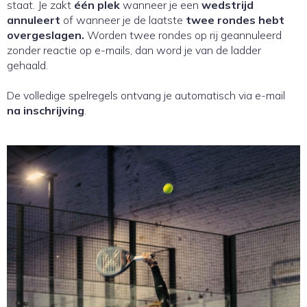
staat. Je zakt
één plek
wanneer je een
wedstrijd
annuleert
of wanneer je de laatste
twee rondes hebt
overgeslagen.
Worden twee rondes op rij geannuleerd
zonder reactie op e-mails, dan word je van de ladder
gehaald.
De volledige spelregels ontvang je automatisch via e-mail
na inschrijving
.