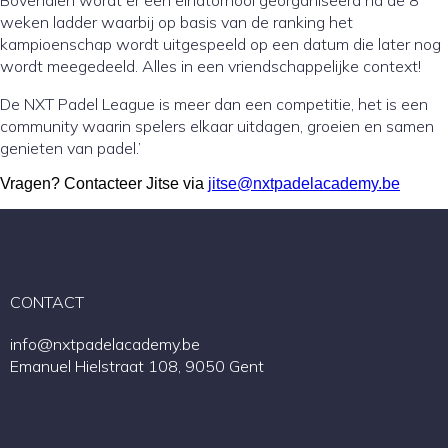
weken ladder waarbij op basis van de ranking het
kampioenschap wordt uitgespeeld op een datum die later nog
wordt meegedeeld. Alles in een vriendschappelijke context!
De NXT Padel League is meer dan een competitie, het is een
community waarin spelers elkaar uitdagen, groeien en samen
genieten van padel.’
Vragen? Contacteer Jitse via
jitse@nxtpadelacademy.be
CONTACT
info@nxtpadelacademy.be
Emanuel Hielstraat 108, 9050 Gent